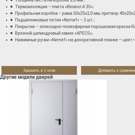
Толщина листа на коробке 2,0 мм.;
Термоизоляция – плита «Изовол А 35»;
Профильная коробка – рама 50x25x2,0 мм, притвор 40x20x2
Подшипниковые петли «Nemef» – 2 шт.;
Покрытие – эпоксидно-полиэфирная порошковая краска R
Врезной цилиндровый замок «АРЕCS»;
Нажимные ручки «Nemef» на декоративной планке – цвет 
Заказать в 1 клик
Добавить к сравне
Другие модели дверей