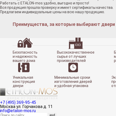
Работать с ETALON-mos удобно, выгодно и просто!
Вся продукция прошла проверку и имеет сертификаты качества.
Предлагаем индивидуальные цены на всю нашу продукцию.
Преимущества, за которые выбирают двери у
Безопасность
Высококачественное
Б
и надежность
сырье от лучших
м
вашего дома
производителей
Уникальная
Минимальные сроки
Эк
конструкция
изготовления дверей
пр
двери
и удобная упаковка
от
+7 (495) 369-95-45
Москва ул. Горчакова д. 11
info@etalon-mos.ru
asd