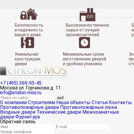
Безопасность
Высококачественное
Б
и надежность
сырье от лучших
м
вашего дома
производителей
Уникальная
Минимальные сроки
Эк
конструкция
изготовления дверей
пр
двери
и удобная упаковка
от
+7 (495) 369-95-45
Москва ул. Горчакова д. 11
info@etalon-mos.ru
asd
О компании
Строителям
Наши объекты
Статьи
Контакты
Противопожарные двери
Противопожарные люки
Входные двери
Технические двери
Межкомнатные
двери
Фурнитура
Обратная связь