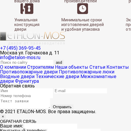
вашего дома
производителей
Уникальная
Минимальные сроки
Эк
конструкция
изготовления дверей
пр
двери
и удобная упаковка
от
+7 (495) 369-95-45
Москва ул. Горчакова д. 11
info@etalon-mos.ru
asd
О компании
Строителям
Наши объекты
Статьи
Контакты
Противопожарные двери
Противопожарные люки
Входные двери
Технические двери
Межкомнатные
двери
Фурнитура
Обратная связь
Отправить
© 2021 ETALON-MOS. Все права защищены.
×
ОБРАТНАЯ СВЯЗЬ
Ваше имя:
Контактный телефон: