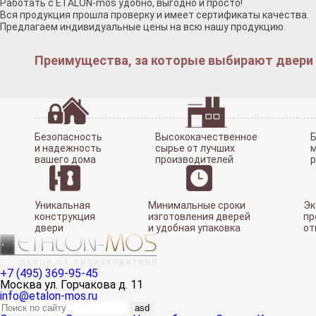
Работать с ETALON-mos удобно, выгодно и просто!
Вся продукция прошла проверку и имеет сертификаты качества.
Предлагаем индивидуальные цены на всю нашу продукцию.
Преимущества, за которые выбирают двери у
Безопасность
Высококачественное
Б
и надежность
сырье от лучших
м
вашего дома
производителей
Уникальная
Минимальные сроки
Эк
конструкция
изготовления дверей
пр
двери
и удобная упаковка
от
+7 (495) 369-95-45
Москва ул. Горчакова д. 11
info@etalon-mos.ru
asd