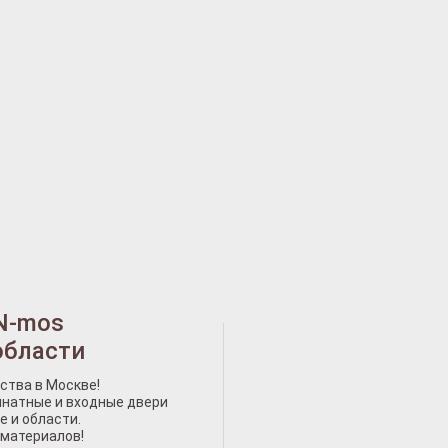
N-mos
области
ства в Москве!
натные и входные двери
е и области.
 материалов!