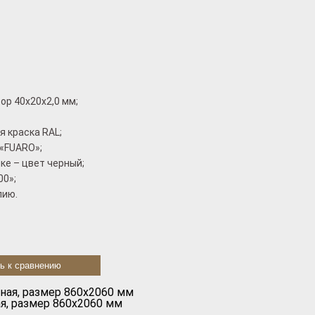
ор 40x20x2,0 мм;
 краска RAL;
«FUARO»;
ке – цвет черный;
00»;
лию.
ь к сравнению
я, размер 860х2060 мм