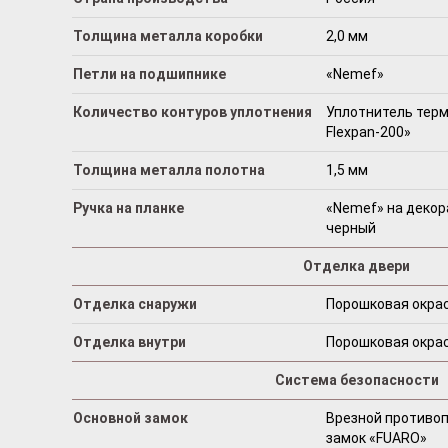
Толщина металла коробки
2,0 мм
Петли на подшипнике
«Nemef»
Количество контуров уплотнения
Уплотнитель терм
Flexpan-200»
Толщина металла полотна
1,5 мм
Ручка на планке
«Nemef» на декор
черный
Отделка двери
Отделка снаружи
Порошковая окрас
Отделка внутри
Порошковая окрас
Система безопасности
Основной замок
Врезной противо
замок «FUARO»