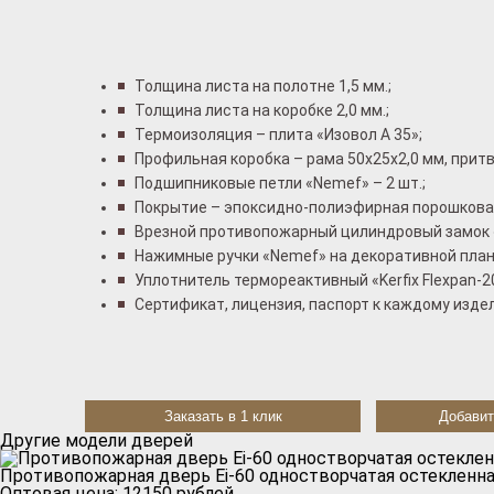
Толщина листа на полотне 1,5 мм.;
Толщина листа на коробке 2,0 мм.;
Термоизоляция – плита «Изовол А 35»;
Профильная коробка – рама 50x25x2,0 мм, притв
Подшипниковые петли «Nemef» – 2 шт.;
Покрытие – эпоксидно-полиэфирная порошковая
Врезной противопожарный цилиндровый замок 
Нажимные ручки «Nemef» на декоративной план
Уплотнитель термореактивный «Kerfix Flexpan-2
Сертификат, лицензия, паспорт к каждому изде
Заказать в 1 клик
Добавит
Другие модели дверей
Противопожарная дверь Ei-60 одностворчатая остекленна
Оптовая цена:
12150
рублей